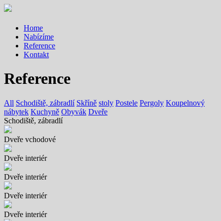
Home
Nabízíme
Reference
Kontakt
Reference
All
Schodiště, zábradlí
Skříně
stoly
Postele
Pergoly
Koupelnový
nábytek
Kuchyně
Obyvák
Dveře
Schodiště, zábradlí
Dveře vchodové
Dveře interiér
Dveře interiér
Dveře interiér
Dveře interiér